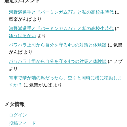
最近のコメント
河野満選手と『バーミンガム77』と私の高校生時代
に
気楽がんば
より
河野満選手と『バーミンガム77』と私の高校生時代
に
ゆうはるかい
より
パワハラ上司から自分を守る4つの対策と体験談
に
気楽
がんば
より
パワハラ上司から自分を守る4つの対策と体験談
に
ノブ
より
電車で隣が端の席だったら、空くと同時に横に移動しま
すか？
に
気楽がんば
より
メタ情報
ログイン
投稿フィード