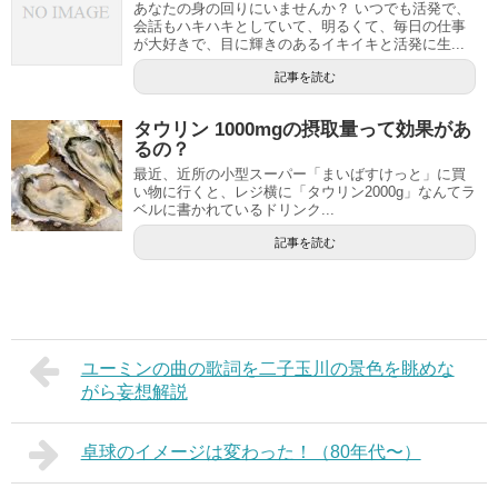
あなたの身の回りにいませんか？ いつでも活発で、
会話もハキハキとしていて、明るくて、毎日の仕事
が大好きで、目に輝きのあるイキイキと活発に生...
記事を読む
タウリン 1000mgの摂取量って効果があ
るの？
最近、近所の小型スーパー「まいばすけっと」に買
い物に行くと、レジ横に「タウリン2000g」なんてラ
ベルに書かれているドリンク...
記事を読む
ユーミンの曲の歌詞を二子玉川の景色を眺めな
がら妄想解説
卓球のイメージは変わった！（80年代〜）