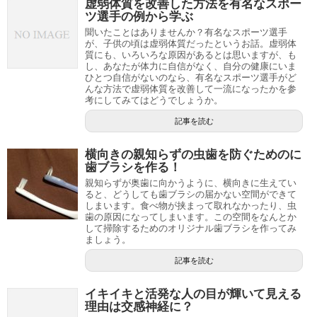
虚弱体質を改善した方法を有名なスポー
ツ選手の例から学ぶ
聞いたことはありませんか？有名なスポーツ選手
が、子供の頃は虚弱体質だったというお話。虚弱体
質にも、いろいろな原因があるとは思いますが、も
し、あなたが体力に自信がなく、自分の健康にいま
ひとつ自信がないのなら、有名なスポーツ選手がど
んな方法で虚弱体質を改善して一流になったかを参
考にしてみてはどうでしょうか。
記事を読む
横向きの親知らずの虫歯を防ぐためのに
歯ブラシを作る！
親知らずが奥歯に向かうように、横向きに生えてい
ると、どうしても歯ブラシの届かない空間ができて
しまいます。食べ物が挟まって取れなかったり、虫
歯の原因になってしまいます。この空間をなんとか
して掃除するためのオリジナル歯ブラシを作ってみ
ましょう。
記事を読む
イキイキと活発な人の目が輝いて見える
理由は交感神経に？