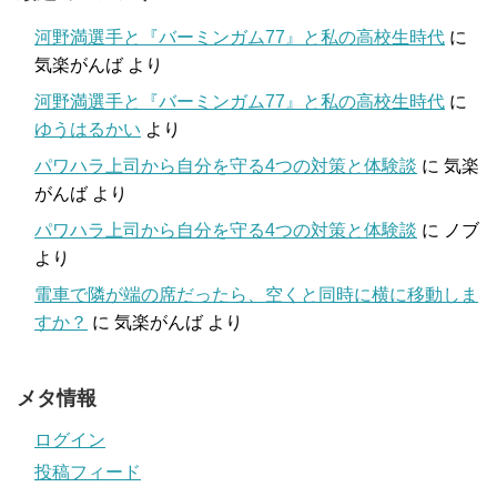
河野満選手と『バーミンガム77』と私の高校生時代
に
気楽がんば
より
河野満選手と『バーミンガム77』と私の高校生時代
に
ゆうはるかい
より
パワハラ上司から自分を守る4つの対策と体験談
に
気楽
がんば
より
パワハラ上司から自分を守る4つの対策と体験談
に
ノブ
より
電車で隣が端の席だったら、空くと同時に横に移動しま
すか？
に
気楽がんば
より
メタ情報
ログイン
投稿フィード