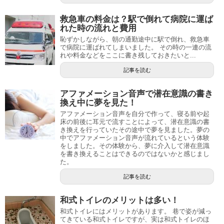
救急車の料金は？駅で倒れて病院に運ば
れた時の流れと費用
恥ずかしながら、朝の通勤途中に駅で倒れ、救急車
で病院に運ばれてしまいました。 その時の一連の流
れや料金などをここに書き残しておきたいと...
記事を読む
アファメーション音声で潜在意識の書き
換え中に夢を見た！
アファメーション音声を自分で作って、寝る前や起
床の前後に耳元で流すことによって、潜在意識の書
き換えを行っていたその途中で夢を見ました。夢の
中でアファメーション音声が流れているという体験
をしました。その体験から、夢に介入して潜在意識
を書き換えることはできるのではないかと感じまし
た。
記事を読む
和式トイレのメリットは多い！
和式トイレにはメリットがあります。 巷で姿が減っ
てきている和式トイレですが、実は和式トイレのほ