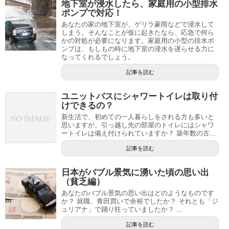
地下室が浸水したら、家庭用の小型排水
ポンプで対応！
あなたの家の地下室が、ゲリラ豪雨などで浸水して
しまう。そんなことが仮に起きたなら、応急で何ら
かの対処が必要になります。家庭用の小型の排水ポ
ンプは、もしもの時に地下室の浸水を遅らせる力に
なってくれるでしょう。
記事を読む
ユニットバスにシャワートイレは取り付
けできるの？
新生活で、初めての一人暮らしをされる方も多いと
思いますが、引っ越し先の部屋のトイレにはシャワ
ートイレは備え付けられていますか？ 築年数の古...
記事を読む
日本がバブル景気に湧いた頃の思い出
（貧乏編）
あなたのバブル景気の思い出はどのようなものです
か？ 就職、青田買いで余裕でしたか？ それとも「ジ
ュリアナ」で踊り狂っていましたか？ ...
記事を読む