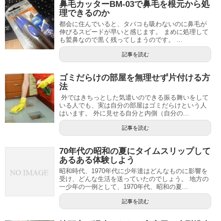
鼻毛カッターBM-03で鼻毛を根元から処
理できるのか
都会に住んでいると、タバコも吸わないのに鼻毛が
伸びるスピードが早いと感じます。 まめに処理して
も鷲鼻なので黒く残ってしまうのです。 ...
記事を読む
ゴミだらけの部屋を無理せず片付ける方
法
外ではきちっとした気遣いのできる振る舞いをして
いる人でも、実は自分の部屋はゴミだらけという人
はいます。 外に見せる自分と内側（自分の...
記事を読む
70年代の昭和の夏にタイムスリップして
あるある体験しよう
昭和時代、1970年代に少年達はどんなものに影響を
受け、どんな生活を送っていたのでしょう。 地方の
一少年の一例として、1970年代、昭和の夏...
記事を読む