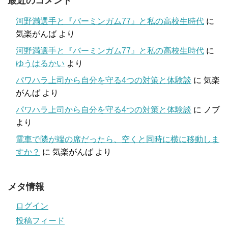
最近のコメント
河野満選手と『バーミンガム77』と私の高校生時代
に
気楽がんば
より
河野満選手と『バーミンガム77』と私の高校生時代
に
ゆうはるかい
より
パワハラ上司から自分を守る4つの対策と体験談
に
気楽
がんば
より
パワハラ上司から自分を守る4つの対策と体験談
に
ノブ
より
電車で隣が端の席だったら、空くと同時に横に移動しま
すか？
に
気楽がんば
より
メタ情報
ログイン
投稿フィード