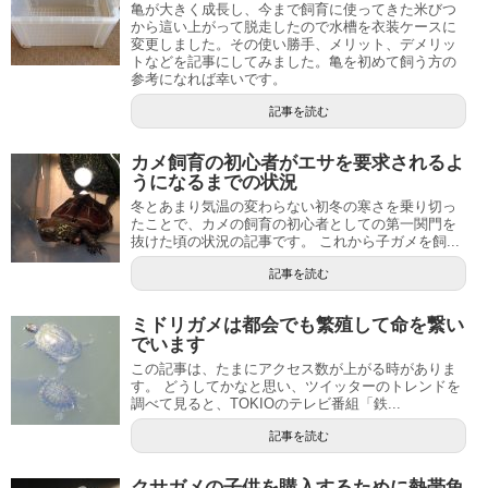
亀が大きく成長し、今まで飼育に使ってきた米びつ
から這い上がって脱走したので水槽を衣装ケースに
変更しました。その使い勝手、メリット、デメリッ
トなどを記事にしてみました。亀を初めて飼う方の
参考になれば幸いです。
記事を読む
カメ飼育の初心者がエサを要求されるよ
うになるまでの状況
冬とあまり気温の変わらない初冬の寒さを乗り切っ
たことで、カメの飼育の初心者としての第一関門を
抜けた頃の状況の記事です。 これから子ガメを飼...
記事を読む
ミドリガメは都会でも繁殖して命を繋い
でいます
この記事は、たまにアクセス数が上がる時がありま
す。 どうしてかなと思い、ツイッターのトレンドを
調べて見ると、TOKIOのテレビ番組「鉄...
記事を読む
クサガメの子供を購入するために熱帯魚