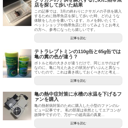
店を探して歩いた結果
この記事では、3月の終わりにクサガメの子供を購入
するために熱帯魚店を探して歩いた時、どのような
体験をしたかを書いています。カメを飼いたくて、
ペットショップや熱帯魚店に行ってみようとお考え
の方へ、参考になったら嬉しいです。
記事を読む
テトラレプトミンの110g缶と65g缶では
亀の糞の色が違う？
ボトルと粒の大きさが違うだけで、同じエサのはず
なのに、亀に与えたあとの状況がずいぶんと異なっ
ていたので、これは書き残しておくべきだと考え...
記事を読む
亀の熱中症対策に水槽の水温を下げるフ
ァンを購入
亀の熱射病対策のために購入した小型のファンのレ
ビュー記事です。 私の部屋は依然としてエアコンが
故障中ですので、万が一の超高温の真夏...
記事を読む