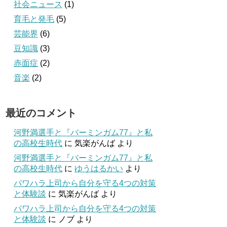
社会ニュース
(1)
育毛と発毛
(5)
芸能界
(6)
豆知識
(3)
赤面症
(2)
音楽
(2)
最近のコメント
河野満選手と『バーミンガム77』と私
の高校生時代
に
気楽がんば
より
河野満選手と『バーミンガム77』と私
の高校生時代
に
ゆうはるかい
より
パワハラ上司から自分を守る4つの対策
と体験談
に
気楽がんば
より
パワハラ上司から自分を守る4つの対策
と体験談
に
ノブ
より