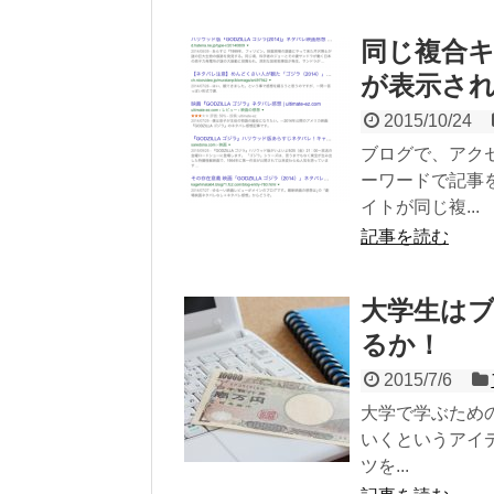
同じ複合
が表示さ
2015/10/24
ブログで、アク
ーワードで記事
イトが同じ複...
記事を読む
大学生は
るか！
2015/7/6
大学で学ぶため
いくというアイ
ツを...