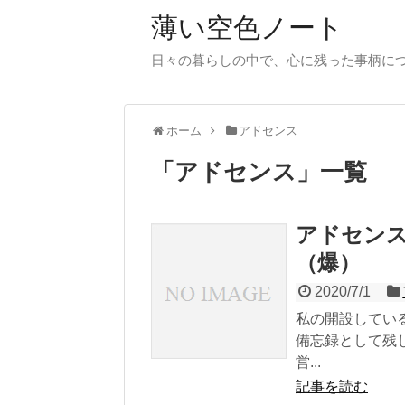
薄い空色ノート
日々の暮らしの中で、心に残った事柄に
ホーム
アドセンス
「
アドセンス
」
一覧
アドセンス
（爆）
2020/7/1
私の開設してい
備忘録として残
営...
記事を読む