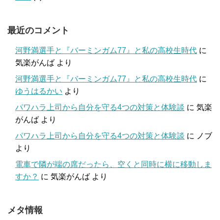
最近のコメント
河野満選手と『バーミンガム77』と私の高校生時代
に
気楽がんば
より
河野満選手と『バーミンガム77』と私の高校生時代
に
ゆうはるかい
より
パワハラ上司から自分を守る4つの対策と体験談
に
気楽
がんば
より
パワハラ上司から自分を守る4つの対策と体験談
に
ノブ
より
電車で隣が端の席だったら、空くと同時に横に移動しま
すか？
に
気楽がんば
より
メタ情報