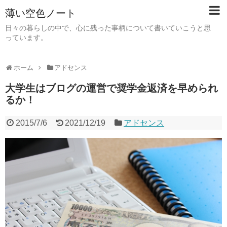
薄い空色ノート
日々の暮らしの中で、心に残った事柄について書いていこうと思
っています。
ホーム
アドセンス
大学生はブログの運営で奨学金返済を早められ
るか！
2015/7/6
2021/12/19
アドセンス