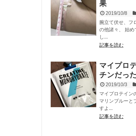
果
2019/10/8
腕立て伏せ、フ
の他諸々、 始め
し...
記事を読む
マイプロ
チンだっ
2019/10/3
マイプロテイン
マリンブルーと
すよ...
記事を読む