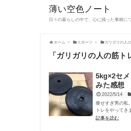
薄い空色ノート
日々の暮らしの中で、心に残った事柄に
ホーム
スポーツ
ガリガリの人
「
ガリガリの人の筋ト
5kg×2
みた感想
2022/5/14
痩せすぎ男の私、
トレをやってきま
記事を読む