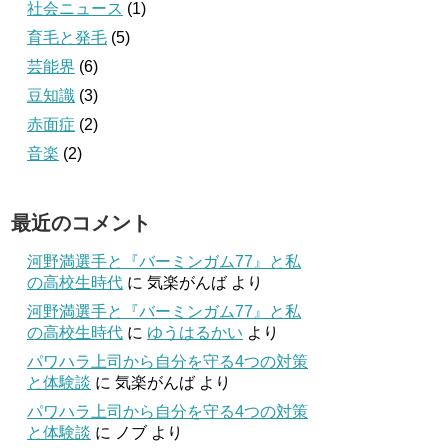
社会ニュース
(1)
育毛と発毛
(5)
芸能界
(6)
豆知識
(3)
赤面症
(2)
音楽
(2)
最近のコメント
河野満選手と『バーミンガム77』と私
の高校生時代
に
気楽がんば
より
河野満選手と『バーミンガム77』と私
の高校生時代
に
ゆうはるかい
より
パワハラ上司から自分を守る4つの対策
と体験談
に
気楽がんば
より
パワハラ上司から自分を守る4つの対策
と体験談
に
ノブ
より