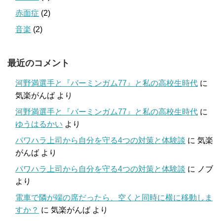
赤面症
(2)
音楽
(2)
最近のコメント
河野満選手と『バーミンガム77』と私の高校生時代
に
気楽がんば
より
河野満選手と『バーミンガム77』と私の高校生時代
に
ゆうはるかい
より
パワハラ上司から自分を守る4つの対策と体験談
に
気楽
がんば
より
パワハラ上司から自分を守る4つの対策と体験談
に
ノブ
より
電車で隣が端の席だったら、空くと同時に横に移動しま
すか？
に
気楽がんば
より