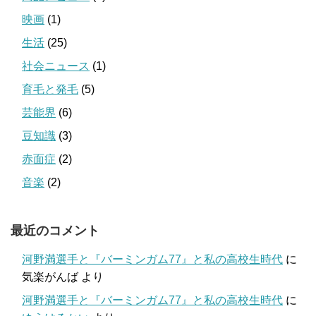
映画
(1)
生活
(25)
社会ニュース
(1)
育毛と発毛
(5)
芸能界
(6)
豆知識
(3)
赤面症
(2)
音楽
(2)
最近のコメント
河野満選手と『バーミンガム77』と私の高校生時代
に
気楽がんば
より
河野満選手と『バーミンガム77』と私の高校生時代
に