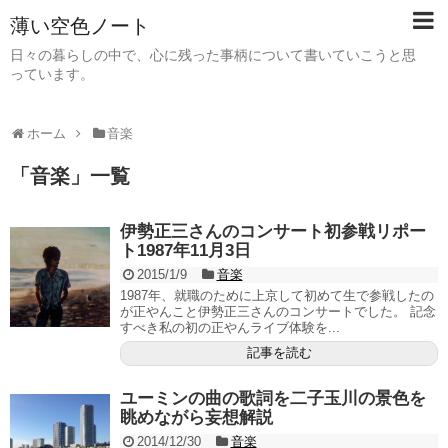
薄い空色ノート
日々の暮らしの中で、心に残った事柄について書いていこうと思
っています。
ホーム
音楽
「
音楽
」
一覧
伊勢正三さんのコンサート初参戦リポー
ト1987年11月3日
2015/1/9
音楽
1987年、就職のために上京して初めて生で参戦したの
が正やんこと伊勢正三さんのコンサートでした。 記念
すべき私の初の正やんライブ体験を...
記事を読む
ユーミンの曲の歌詞を二子玉川の景色を
眺めながら妄想解説
2014/12/30
音楽