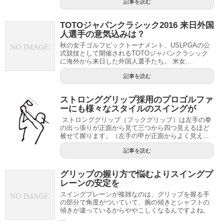
記事を読む
TOTOジャパンクラシック2016 来日外国
人選手の意気込みは？
秋の女子ゴルフビックトーナメント、USLPGAの公
式競技として開催されるTOTOジャパンクラシック
に海外から来日した外国人選手たち。 米女...
記事を読む
ストロンググリップ採用のプロゴルファ
ーにも様々なスタイルのスイングが
ストロンググリップ（フックグリップ）は左手の拳
の出っ張りが正面から見て三つから四つ見えるほど
被せて握ります。（左手の甲が正面からよく見え...
記事を読む
グリップの握り方で悩むよりスイングプ
レーンの安定を
スイングプレーンが複雑なのは、グリップを握る手
の部分で角度がついていて、腕の傾きとシャフトの
傾きが違っているからややこしくなるんですよね。
...