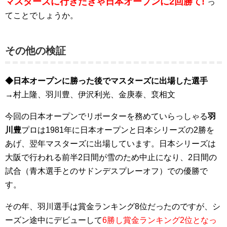
マスターズに行きたきゃ日本オープンに2回勝て!
っ
てことでしょうか。
その他の検証
◆日本オープンに勝った後でマスターズに出場した選手
→村上隆、羽川豊、伊沢利光、金庚泰、裵相文
今回の日本オープンでリポーターを務めていらっしゃる
羽
川豊
プロは1981年に日本オープンと日本シリーズの2勝を
あげ、翌年マスターズに出場しています。日本シリーズは
大阪で行われる前半2日間が雪のため中止になり、2日間の
試合（青木選手とのサドンデスプレーオフ）での優勝で
す。
その年、羽川選手は賞金ランキング8位だったのですが、シ
ーズン途中にデビューして
6勝し賞金ランキング2位となっ