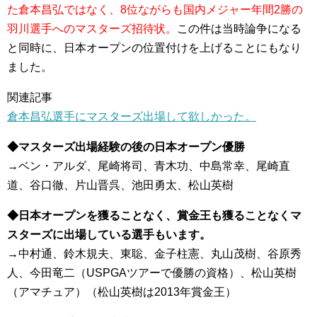
た倉本昌弘ではなく、8位ながらも国内メジャー年間2勝の
羽川選手へのマスターズ招待状。
この件は当時論争になる
と同時に、日本オープンの位置付けを上げることにもなり
ました。
関連記事
倉本昌弘選手にマスターズ出場して欲しかった。
◆マスターズ出場経験の後の日本オープン優勝
→ベン・アルダ、尾崎将司、青木功、中島常幸、尾崎直
道、谷口徹、片山晋呉、池田勇太、松山英樹
◆日本オープンを獲ることなく、賞金王も獲ることなくマ
スターズに出場している選手もいます。
→中村通、鈴木規夫、東聡、金子柱憲、丸山茂樹、谷原秀
人、今田竜二（USPGAツアーで優勝の資格）、松山英樹
（アマチュア）（松山英樹は2013年賞金王）