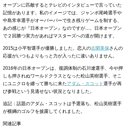
オープンに匹敵するとテレビのインタビューで言っていた
記憶があります。私のイメージでは、ジャンボ尾崎選手や
中島常幸選手がオーバーパーで生き残りゲームを制する、
あの感じが『日本オープン』なのですが…。日本オープン
で２回勝つ実力があればマスターズへの道が開けます。
2015は小平智選手が優勝しました。恋人の
古閑美保
さんの
応援がいつもよりもっと力が入ったに違いありません。
2016年の日本オープンは、復調体制の石川遼選手、今や押
しも押されぬワールドクラスとなった松山英樹選手、そこ
にユニクロを纏って勝ちに来た
アダム・スコット
選手が再
び参戦という見逃せない状況となりました。
追記：話題のアダム・スコットは予選落ち、松山英樹選手
が横綱のゴルフを披露してくれました。
関連記事