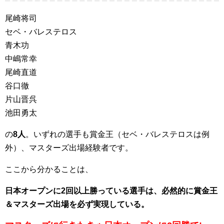
尾崎将司
セベ・バレステロス
青木功
中嶋常幸
尾崎直道
谷口徹
片山晋呉
池田勇太
の
8人
。いずれの選手も賞金王（セベ・バレステロスは例
外）、マスターズ出場経験者です。
ここから分かることは、
日本オープンに2回以上勝っている選手は、必然的に賞金王
＆マスターズ出場を必ず実現している。