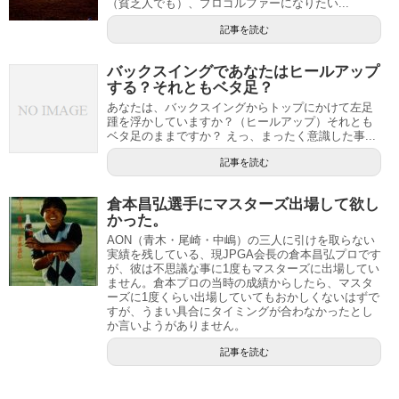
（貧乏人でも）、プロゴルファーになりたい...
記事を読む
バックスイングであなたはヒールアップ
する？それともベタ足？
あなたは、バックスイングからトップにかけて左足
踵を浮かしていますか？（ヒールアップ）それとも
ベタ足のままですか？ えっ、まったく意識した事...
記事を読む
倉本昌弘選手にマスターズ出場して欲し
かった。
AON（青木・尾崎・中嶋）の三人に引けを取らない
実績を残している、現JPGA会長の倉本昌弘プロです
が、彼は不思議な事に1度もマスターズに出場してい
ません。倉本プロの当時の成績からしたら、マスタ
ーズに1度くらい出場していてもおかしくないはずで
すが、うまい具合にタイミングが合わなかったとし
か言いようがありません。
記事を読む