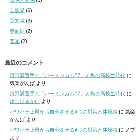
育毛と発毛
(5)
芸能界
(6)
豆知識
(3)
赤面症
(2)
音楽
(2)
最近のコメント
河野満選手と『バーミンガム77』と私の高校生時代
に
気楽がんば
より
河野満選手と『バーミンガム77』と私の高校生時代
に
ゆうはるかい
より
パワハラ上司から自分を守る4つの対策と体験談
に
気楽
がんば
より
パワハラ上司から自分を守る4つの対策と体験談
に
ノブ
より