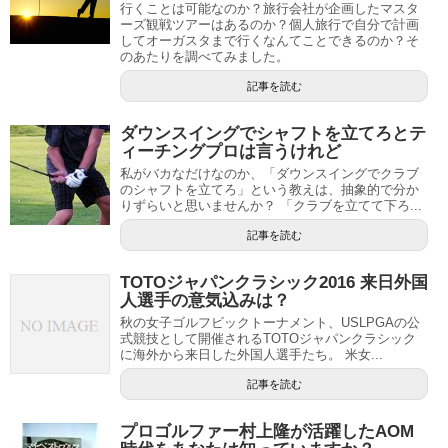
行くことは可能なのか？旅行会社が企画したマスタ
ーズ観戦ツアーはあるのか？個人旅行で自分で計画
してオーガスタまで行くなんてことできるのか？そ
のあたりを調べてみました。
記事を読む
ダウンスイングでシャフトを立てろとテ
ィーチングプロは言うけれど
私がバカなだけなのか、「ダウンスイングでクラブ
のシャフトを立てろ」という教えは、抽象的で分か
りずらいと思いませんか？ 「クラブを立てて下ろ...
記事を読む
TOTOジャパンクラシック2016 来日外国
人選手の意気込みは？
秋の女子ゴルフビックトーナメント、USLPGAの公
式競技として開催されるTOTOジャパンクラシック
に海外から来日した外国人選手たち。 米女...
記事を読む
プロゴルファー村上隆が活躍したAOM