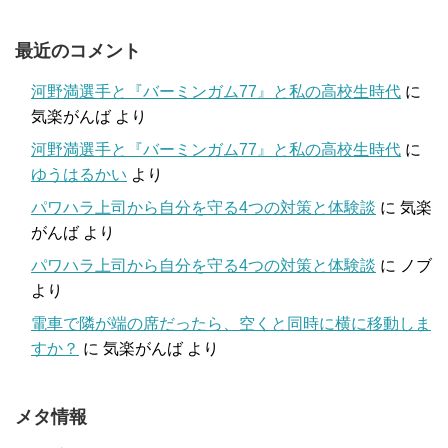
最近のコメント
河野満選手と『バーミンガム77』と私の高校生時代
に
気楽がんば
より
河野満選手と『バーミンガム77』と私の高校生時代
に
ゆうはるかい
より
パワハラ上司から自分を守る4つの対策と体験談
に
気楽
がんば
より
パワハラ上司から自分を守る4つの対策と体験談
に
ノブ
より
電車で隣が端の席だったら、空くと同時に横に移動しま
すか？
に
気楽がんば
より
メタ情報