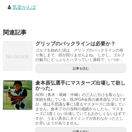
気楽がんば
関連記事
グリップのバックラインは必要か？
ゴルフを始めた頃は、グリップのバックラインの有
り無しまで、頭が回りませんよね。 しかし、ゴルフ
の魅力にどっぷりとハマっていく過程で、いつか...
記事を読む
倉本昌弘選手にマスターズ出場して欲し
かった。
AON（青木・尾崎・中嶋）の三人に引けを取らない
実績を残している、現JPGA会長の倉本昌弘プロです
が、彼は不思議な事に1度もマスターズに出場してい
ません。倉本プロの当時の成績からしたら、マスタ
ーズに1度くらい出場していてもおかしくないはずで
すが、うまい具合にタイミングが合わなかったとし
か言いようがありません。
記事を読む