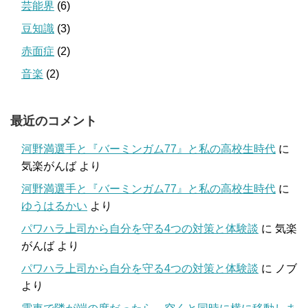
芸能界
(6)
豆知識
(3)
赤面症
(2)
音楽
(2)
最近のコメント
河野満選手と『バーミンガム77』と私の高校生時代
に
気楽がんば
より
河野満選手と『バーミンガム77』と私の高校生時代
に
ゆうはるかい
より
パワハラ上司から自分を守る4つの対策と体験談
に
気楽
がんば
より
パワハラ上司から自分を守る4つの対策と体験談
に
ノブ
より