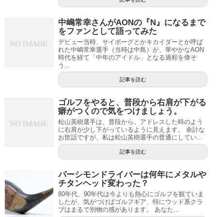
中嶋常幸さんがAONの『N』になるまで
をファンとして語ってみた
デビュー当時、サイボーグとかキカイダーとか呼ば
れた中嶋常幸選手（当時は中島）が、華やかなAON
時代を経て「中年のアイドル」となる過程を偉そ
う...
記事を読む
ゴルフをやると、普段から右肩が下がる
癖がつくので気をつけましょう。
松山英樹選手は、普段から、アドレスした時のよう
に右肩が少し下がっているように見えます。 余計な
お世話ですが、私は松山英樹選手の普通にしてい...
記事を読む
パーシモンドライバーは何年にメタルや
チタンヘッド変わった？
80年代、90年代は今よりも熱心にゴルフを観ていま
したが、気がつけばゴルフギア、特にウッド系クラ
ブはまるで別物の感があります。 あなた...