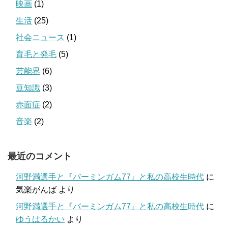
映画
(1)
生活
(25)
社会ニュース
(1)
育毛と発毛
(5)
芸能界
(6)
豆知識
(3)
赤面症
(2)
音楽
(2)
最近のコメント
河野満選手と『バーミンガム77』と私の高校生時代
に
気楽がんば
より
河野満選手と『バーミンガム77』と私の高校生時代
に
ゆうはるかい
より