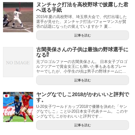
ヌンチャク打法を高校野球で披露した君
へ送る手紙
2015年夏の高校野球、埼玉県大会で、代打出場した
選手が見せた、ヌンチャク打法パフォーマンスが賛
否の話題になったの覚えていますか？ 夏...
記事を読む
古閑美保さんの子供は最強の野球選手に
なる⁉︎
元プロゴルファーの古閑美保さん。 日本女子プロゴ
ルフツアーで賞金女王にも輝いた事もある名プレー
ヤーでしたが、小学生の頃は男子の野球チームに...
記事を読む
ヤングなでしこ2018がかわいいと評判で
す。
U-20女子ワールドカップ2018で優勝を決めた「ヤン
グなでしこ」ことU-20日本女子代表チーム。 このヤ
ングなでしこがかわいいと評判です...
記事を読む