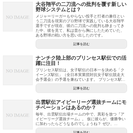
大谷翔平の二刀流への批判を覆す新しい
野球システムとは？
メジャーリーガーもやらない投手と打者の兼任とい
う二刀流を現実のプロ野球で実践している大谷翔平
選手ですが現在、彼の二刀流への批判も静まってき
た中、彼を見て、私は昔から胸にしたためていた、
ある野球の戦い方を思い出したのです。
記事を読む
ナンチク陸上部のプリンセス駅伝での活
躍に注目！
プリンセス駅伝は、女子駅伝の日本一を決める「ク
イーンズ駅伝」（全日本実業団対抗女子駅伝競走大
会予選会）の予選を兼ねています。 プリンセス駅...
記事を読む
出雲駅伝アイビーリーグ選抜チームにモ
チベーションはあるのか？
毎年、出雲駅伝出場チームの中で、異彩を放つ『ア
イビーリーグ選抜チーム』。 仮に彼らが、優勝争い
に加わったらどうなるのでしょうね？ ぜひ、...
記事を読む