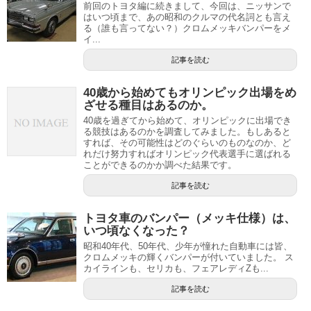
前回のトヨタ編に続きまして、今回は、ニッサンで
はいつ頃まで、あの昭和のクルマの代名詞とも言え
る（誰も言ってない？）クロムメッキバンパーをメ
イ...
記事を読む
40歳から始めてもオリンピック出場をめ
ざせる種目はあるのか。
40歳を過ぎてから始めて、オリンピックに出場でき
る競技はあるのかを調査してみました。もしあると
すれば、その可能性はどのぐらいのものなのか、ど
れだけ努力すればオリンピック代表選手に選ばれる
ことができるのかか調べた結果です。
記事を読む
トヨタ車のバンパー（メッキ仕様）は、
いつ頃なくなった？
昭和40年代、50年代、少年が憧れた自動車には皆、
クロムメッキの輝くバンパーが付いていました。 ス
カイラインも、セリカも、フェアレディZも...
記事を読む