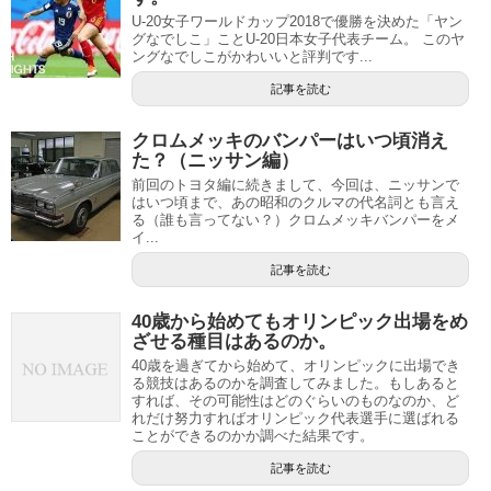
U-20女子ワールドカップ2018で優勝を決めた「ヤン
グなでしこ」ことU-20日本女子代表チーム。 このヤ
ングなでしこがかわいいと評判です...
記事を読む
クロムメッキのバンパーはいつ頃消え
た？（ニッサン編）
前回のトヨタ編に続きまして、今回は、ニッサンで
はいつ頃まで、あの昭和のクルマの代名詞とも言え
る（誰も言ってない？）クロムメッキバンパーをメ
イ...
記事を読む
40歳から始めてもオリンピック出場をめ
ざせる種目はあるのか。
40歳を過ぎてから始めて、オリンピックに出場でき
る競技はあるのかを調査してみました。もしあると
すれば、その可能性はどのぐらいのものなのか、ど
れだけ努力すればオリンピック代表選手に選ばれる
ことができるのかか調べた結果です。
記事を読む