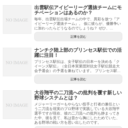
出雲駅伝アイビーリーグ選抜チームにモ
チベーションはあるのか？
毎年、出雲駅伝出場チームの中で、異彩を放つ『ア
イビーリーグ選抜チーム』。 仮に彼らが、優勝争い
に加わったらどうなるのでしょうね？ ぜひ、...
記事を読む
ナンチク陸上部のプリンセス駅伝での活
躍に注目！
プリンセス駅伝は、女子駅伝の日本一を決める「ク
イーンズ駅伝」（全日本実業団対抗女子駅伝競走大
会予選会）の予選を兼ねています。 プリンセス駅...
記事を読む
大谷翔平の二刀流への批判を覆す新しい
野球システムとは？
メジャーリーガーもやらない投手と打者の兼任とい
う二刀流を現実のプロ野球で実践している大谷翔平
選手ですが現在、彼の二刀流への批判も静まってき
た中、彼を見て、私は昔から胸にしたためていた、
ある野球の戦い方を思い出したのです。