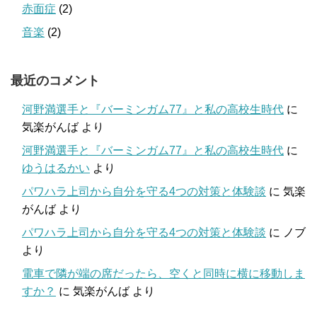
赤面症
(2)
音楽
(2)
最近のコメント
河野満選手と『バーミンガム77』と私の高校生時代
に
気楽がんば
より
河野満選手と『バーミンガム77』と私の高校生時代
に
ゆうはるかい
より
パワハラ上司から自分を守る4つの対策と体験談
に
気楽
がんば
より
パワハラ上司から自分を守る4つの対策と体験談
に
ノブ
より
電車で隣が端の席だったら、空くと同時に横に移動しま
すか？
に
気楽がんば
より