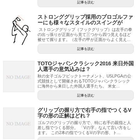
記事を読む
ストロンググリップ採用のプロゴルファ
ーにも様々なスタイルのスイングが
ストロンググリップ（フックグリップ）は左手の拳
の出っ張りが正面から見て三つから四つ見えるほど
被せて握ります。（左手の甲が正面からよく見え...
記事を読む
TOTOジャパンクラシック2016 来日外国
人選手の意気込みは？
秋の女子ゴルフビックトーナメント、USLPGAの公
式競技として開催されるTOTOジャパンクラシック
に海外から来日した外国人選手たち。 米女...
記事を読む
グリップの握り方で右手の指でつくるV
字の形の正解はどれ？
ゴルフのグリップの握り方で、特に右手の親指と人
差し指でつくる部分。 「Vの字」なんて言い方をし
ます。 この2本の指でつくるVの字の形、ト...