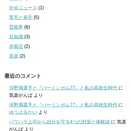
社会ニュース
(1)
育毛と発毛
(5)
芸能界
(6)
豆知識
(3)
赤面症
(2)
音楽
(2)
最近のコメント
河野満選手と『バーミンガム77』と私の高校生時代
に
気楽がんば
より
河野満選手と『バーミンガム77』と私の高校生時代
に
ゆうはるかい
より
パワハラ上司から自分を守る4つの対策と体験談
に
気楽
がんば
より