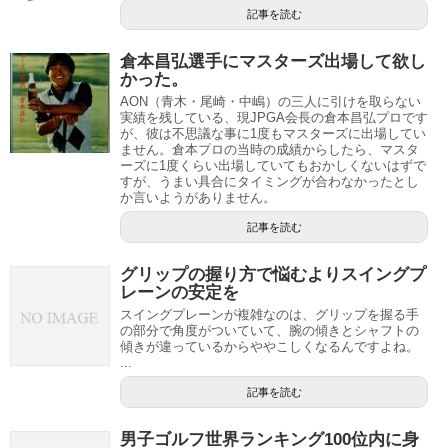
記事を読む
倉本昌弘選手にマスターズ出場して欲し
かった。
AON（青木・尾崎・中嶋）の三人に引けを取らない
実績を残している、現JPGA会長の倉本昌弘プロです
が、彼は不思議な事に1度もマスターズに出場してい
ません。倉本プロの当時の成績からしたら、マスタ
ーズに1度くらい出場していてもおかしくないはずで
すが、うまい具合にタイミングが合わなかったとし
か言いようがありません。
記事を読む
グリップの握り方で悩むよりスイングプ
レーンの安定を
スイングプレーンが複雑なのは、グリップを握る手
の部分で角度がついていて、腕の傾きとシャフトの
傾きが違っているからややこしくなるんですよね。
...
記事を読む
男子ゴルフ世界ランキング100位内に身