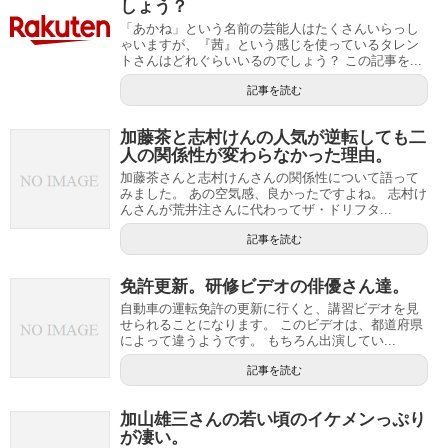
しょう？
「あかね」という名前の芸能人はたくさんいらっし
ゃいますが、『茜』という感じを使っているタレン
トさんはどれぐらいいるのでしょう？ この記事を...
記事を読む
加藤茶と志村けんの人気が逆転しても二
人の関係性が変わらなかった理由。
加藤茶さんと志村けんさんの関係性について語って
みました。 あの空気感、良かったですよね。 志村け
んさんが荒井注さんに代わってザ・ドリフタ...
記事を読む
免許更新。研修ビデオの俳優さん達。
自動車の運転免許の更新に行くと、講習ビデオを見
せられることになります。 このビデオは、都道府県
によって違うようです。 もちろん出演してい...
記事を読む
加山雄三さんの若い頃のイケメンっぷり
が凄い。