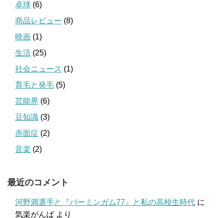
卓球
(6)
商品レビュー
(8)
映画
(1)
生活
(25)
社会ニュース
(1)
育毛と発毛
(5)
芸能界
(6)
豆知識
(3)
赤面症
(2)
音楽
(2)
最近のコメント
河野満選手と『バーミンガム77』と私の高校生時代
に
気楽がんば
より