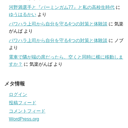
河野満選手と『バーミンガム77』と私の高校生時代
に
ゆうはるかい
より
パワハラ上司から自分を守る4つの対策と体験談
に
気楽
がんば
より
パワハラ上司から自分を守る4つの対策と体験談
に
ノブ
より
電車で隣が端の席だったら、空くと同時に横に移動しま
すか？
に
気楽がんば
より
メタ情報
ログイン
投稿フィード
コメントフィード
WordPress.org